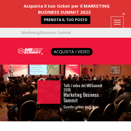
Acquista il tuo ticket per il MARKETING
BUSINESS SUMMIT 2023
+
PRENOTA IL TUO POSTO
Marketing Business Summit
333 4521078
info@mbsummit.it
ACQUISTA I VIDEO
Tutti i video del MBSummit
2018
Marketing Business
Summit
Guarda i video dove vuoi